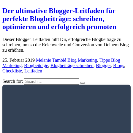
Der ultimative Blogger-Leitfaden für
perfekte Blogbeiträge: schreiben,
optimieren und erfolgreich promoten
Dieser Blogger-Leitfaden hilft Dir, erfolgreiche Blogbeiträge zu
schreiben, um so die Reichweite und Conversion von Deinem Blog
zu erhöhen.
25. Februar 2019
Melanie Tamblé
Blog Marketing
,
Tipps
Blog
Marketing
,
Blogbeiträge
,
Blogbeiträge schreiben
,
Blogger
,
Blogs
,
Checkliste
,
Leitfaden
Search for: