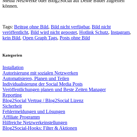
Media Netzwerke oder Blog2Social auf Deine Bilder zugreifen
können.
Tags:
Beitrag ohne Bild
,
Bild nicht verfügbar
,
Bild nicht
veröffentlicht
,
Bild wird nicht gepostet
,
Hotlink Schutz
,
Instagram
,
kein Bild
,
Open Graph Tags
,
Posts ohne Bild
Kategorien
Installation
Autorisierung mit sozialen Netzwerken
Automatisieren, Planen und Teilen
Individualisierung der Social Media Posts
Veröffentlichungen planen und Beste Zeiten Manager
Reporting
Blog2Social Vertrag / Blog2Social Lizenz
Sicherheit
Fehlermeldungen und Lösungen
Affiliate Programm
Hilfreiche Netzwerkeinstellungen
Blog2Social-Hooks: Filter & Aktionen