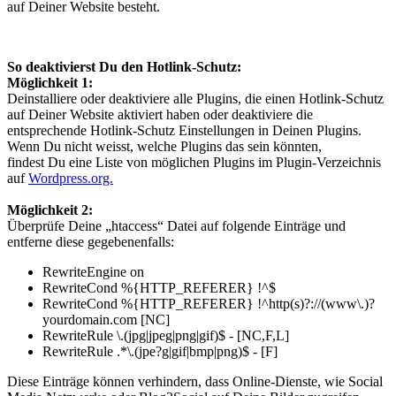
auf Deiner Website besteht.
So deaktivierst Du den Hotlink-Schutz:
Möglichkeit 1:
Deinstalliere oder deaktiviere alle Plugins, die einen Hotlink-Schutz
auf Deiner Website aktiviert haben oder deaktiviere die
entsprechende Hotlink-Schutz Einstellungen in Deinen Plugins.
Wenn Du nicht weisst, welche Plugins das sein könnten,
findest Du eine Liste von möglichen Plugins im Plugin-Verzeichnis
auf
Wordpress.org.
Möglichkeit 2:
Überprüfe Deine „htaccess“ Datei auf folgende Einträge und
entferne diese gegebenenfalls:
RewriteEngine on
RewriteCond %{HTTP_REFERER} !^$
RewriteCond %{HTTP_REFERER} !^http(s)?://(www\.)?
yourdomain.com [NC]
RewriteRule \.(jpg|jpeg|png|gif)$ - [NC,F,L]
RewriteRule .*\.(jpe?g|gif|bmp|png)$ - [F]
Diese Einträge können verhindern, dass Online-Dienste, wie Social