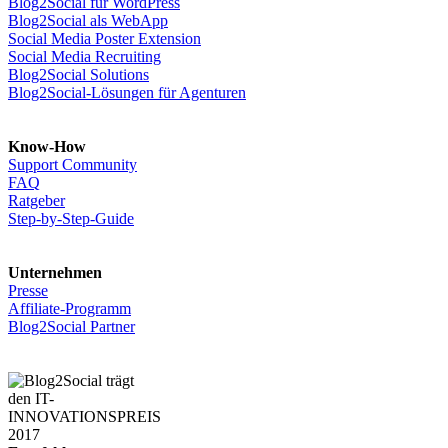
Blog2Social für WordPress
Blog2Social als WebApp
Social Media Poster Extension
Social Media Recruiting
Blog2Social Solutions
Blog2Social-Lösungen für Agenturen
Know-How
Support Community
FAQ
Ratgeber
Step-by-Step-Guide
Unternehmen
Presse
Affiliate-Programm
Blog2Social Partner