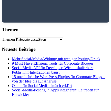
Themen
Themen
Neueste Beiträge
Mehr Social-Media-Wirkung mit weniger Posting-Druck
9 Must-Have Effizienz-Tools für Corporate Blogger
Social Media API für Developer: Wie du skalierbare
Publishing-Integrationen baust
15 unenbehrliche WordPress-Plugins für Corporate Blogs –
von der Idee bis zur Analyse
Oauth für Social Media einfach erklärt
Social-Media-Posting in Apps integrieren: Leitfaden für
Entwickler