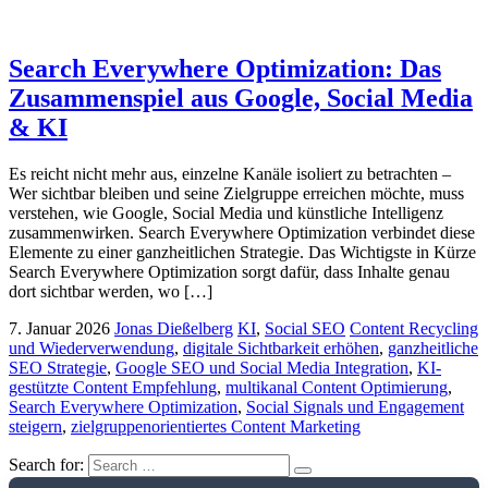
Search Everywhere Optimization: Das
Zusammenspiel aus Google, Social Media
& KI
Es reicht nicht mehr aus, einzelne Kanäle isoliert zu betrachten –
Wer sichtbar bleiben und seine Zielgruppe erreichen möchte, muss
verstehen, wie Google, Social Media und künstliche Intelligenz
zusammenwirken. Search Everywhere Optimization verbindet diese
Elemente zu einer ganzheitlichen Strategie. Das Wichtigste in Kürze
Search Everywhere Optimization sorgt dafür, dass Inhalte genau
dort sichtbar werden, wo […]
7. Januar 2026
Jonas Dießelberg
KI
,
Social SEO
Content Recycling
und Wiederverwendung
,
digitale Sichtbarkeit erhöhen
,
ganzheitliche
SEO Strategie
,
Google SEO und Social Media Integration
,
KI-
gestützte Content Empfehlung
,
multikanal Content Optimierung
,
Search Everywhere Optimization
,
Social Signals und Engagement
steigern
,
zielgruppenorientiertes Content Marketing
Search for: