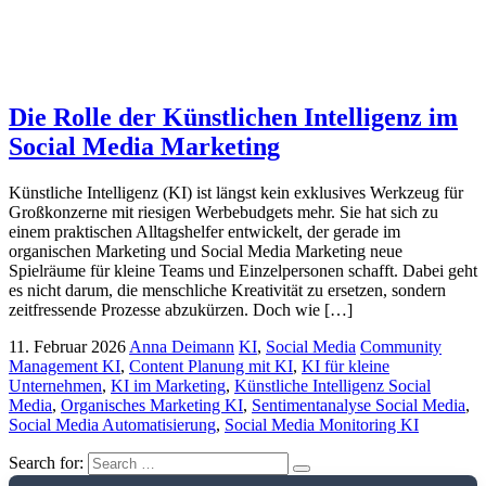
Die Rolle der Künstlichen Intelligenz im
Social Media Marketing
Künstliche Intelligenz (KI) ist längst kein exklusives Werkzeug für
Großkonzerne mit riesigen Werbebudgets mehr. Sie hat sich zu
einem praktischen Alltagshelfer entwickelt, der gerade im
organischen Marketing und Social Media Marketing neue
Spielräume für kleine Teams und Einzelpersonen schafft. Dabei geht
es nicht darum, die menschliche Kreativität zu ersetzen, sondern
zeitfressende Prozesse abzukürzen. Doch wie […]
11. Februar 2026
Anna Deimann
KI
,
Social Media
Community
Management KI
,
Content Planung mit KI
,
KI für kleine
Unternehmen
,
KI im Marketing
,
Künstliche Intelligenz Social
Media
,
Organisches Marketing KI
,
Sentimentanalyse Social Media
,
Social Media Automatisierung
,
Social Media Monitoring KI
Search for: