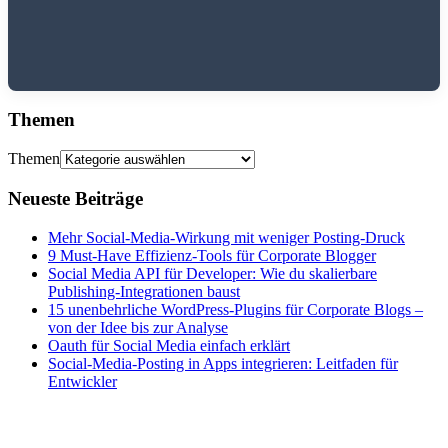
Themen
Themen
Neueste Beiträge
Mehr Social-Media-Wirkung mit weniger Posting-Druck
9 Must-Have Effizienz-Tools für Corporate Blogger
Social Media API für Developer: Wie du skalierbare
Publishing-Integrationen baust
15 unenbehrliche WordPress-Plugins für Corporate Blogs –
von der Idee bis zur Analyse
Oauth für Social Media einfach erklärt
Social-Media-Posting in Apps integrieren: Leitfaden für
Entwickler