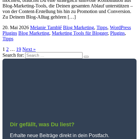
möchtest, brauchst Du eine strategisch sinnvolle Kombination aus
Blog-Marketing-Tools, die Deinen gesamten Ablauf unterstützen –
von der Content-Erstellung bis hin zu Promotion und Conversion.
Zu Deinem Blog-Alltag gehören […]
20. Mai 2026
Melanie Tamblé
Blog Marketing
,
Tipps
,
WordPress
Plugins
Blog Marketing
,
Marketing Tools für Blogger
,
Plugins
,
Tipps
1
2
…
19
Next »
Search for:
Dir gefällt, was Du liest?
Erhalte neue Beiträge direkt in dein Postfach.