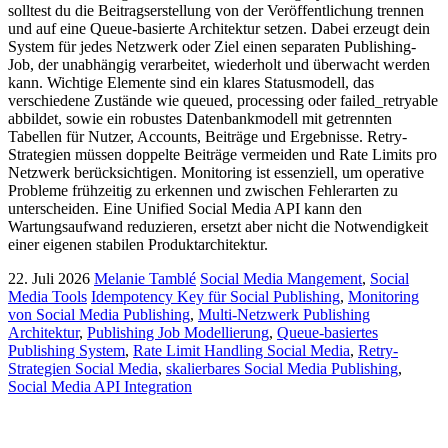
solltest du die Beitragserstellung von der Veröffentlichung trennen
und auf eine Queue-basierte Architektur setzen. Dabei erzeugt dein
System für jedes Netzwerk oder Ziel einen separaten Publishing-
Job, der unabhängig verarbeitet, wiederholt und überwacht werden
kann. Wichtige Elemente sind ein klares Statusmodell, das
verschiedene Zustände wie queued, processing oder failed_retryable
abbildet, sowie ein robustes Datenbankmodell mit getrennten
Tabellen für Nutzer, Accounts, Beiträge und Ergebnisse. Retry-
Strategien müssen doppelte Beiträge vermeiden und Rate Limits pro
Netzwerk berücksichtigen. Monitoring ist essenziell, um operative
Probleme frühzeitig zu erkennen und zwischen Fehlerarten zu
unterscheiden. Eine Unified Social Media API kann den
Wartungsaufwand reduzieren, ersetzt aber nicht die Notwendigkeit
einer eigenen stabilen Produktarchitektur.
22. Juli 2026
Melanie Tamblé
Social Media Mangement
,
Social
Media Tools
Idempotency Key für Social Publishing
,
Monitoring
von Social Media Publishing
,
Multi-Netzwerk Publishing
Architektur
,
Publishing Job Modellierung
,
Queue-basiertes
Publishing System
,
Rate Limit Handling Social Media
,
Retry-
Strategien Social Media
,
skalierbares Social Media Publishing
,
Social Media API Integration