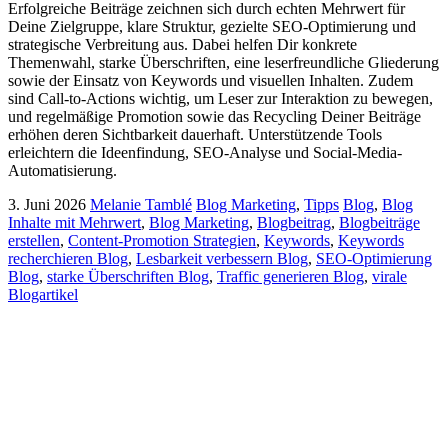
Erfolgreiche Beiträge zeichnen sich durch echten Mehrwert für
Deine Zielgruppe, klare Struktur, gezielte SEO-Optimierung und
strategische Verbreitung aus. Dabei helfen Dir konkrete
Themenwahl, starke Überschriften, eine leserfreundliche Gliederung
sowie der Einsatz von Keywords und visuellen Inhalten. Zudem
sind Call-to-Actions wichtig, um Leser zur Interaktion zu bewegen,
und regelmäßige Promotion sowie das Recycling Deiner Beiträge
erhöhen deren Sichtbarkeit dauerhaft. Unterstützende Tools
erleichtern die Ideenfindung, SEO-Analyse und Social-Media-
Automatisierung.
3. Juni 2026
Melanie Tamblé
Blog Marketing
,
Tipps
Blog
,
Blog
Inhalte mit Mehrwert
,
Blog Marketing
,
Blogbeitrag
,
Blogbeiträge
erstellen
,
Content-Promotion Strategien
,
Keywords
,
Keywords
recherchieren Blog
,
Lesbarkeit verbessern Blog
,
SEO-Optimierung
Blog
,
starke Überschriften Blog
,
Traffic generieren Blog
,
virale
Blogartikel