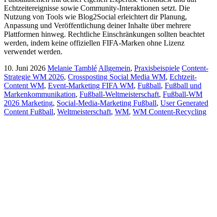
Echtzeitereignisse sowie Community-Interaktionen setzt. Die
Nutzung von Tools wie Blog2Social erleichtert dir Planung,
Anpassung und Veröffentlichung deiner Inhalte über mehrere
Plattformen hinweg. Rechtliche Einschränkungen sollten beachtet
werden, indem keine offiziellen FIFA-Marken ohne Lizenz
verwendet werden.
10. Juni 2026
Melanie Tamblé
Allgemein
,
Praxisbeispiele
Content-
Strategie WM 2026
,
Crossposting Social Media WM
,
Echtzeit-
Content WM
,
Event-Marketing FIFA WM
,
Fußball
,
Fußball und
Markenkommunikation
,
Fußball-Weltmeisterschaft
,
Fußball-WM
2026 Marketing
,
Social-Media-Marketing Fußball
,
User Generated
Content Fußball
,
Weltmeisterschaft
,
WM
,
WM Content-Recycling