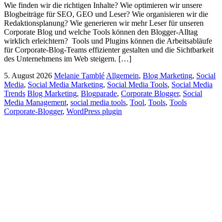
Wie finden wir die richtigen Inhalte? Wie optimieren wir unsere
Blogbeiträge für SEO, GEO und Leser? Wie organisieren wir die
Redaktionsplanung? Wie generieren wir mehr Leser für unseren
Corporate Blog und welche Tools können den Blogger-Alltag
wirklich erleichtern? Tools und Plugins können die Arbeitsabläufe
für Corporate-Blog-Teams effizienter gestalten und die Sichtbarkeit
des Unternehmens im Web steigern. […]
5. August 2026
Melanie Tamblé
Allgemein
,
Blog Marketing
,
Social
Media
,
Social Media Marketing
,
Social Media Tools
,
Social Media
Trends
Blog Marketing
,
Blogparade
,
Corporate Blogger
,
Social
Media Management
,
social media tools
,
Tool
,
Tools
,
Tools
Corporate-Blogger
,
WordPress plugin