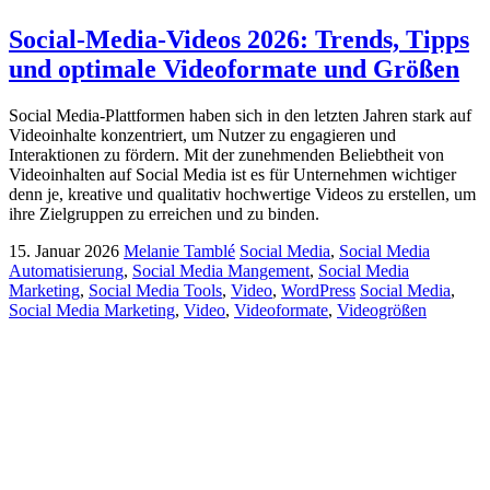
Social-Media-Videos 2026: Trends, Tipps
und optimale Videoformate und Größen
Social Media-Plattformen haben sich in den letzten Jahren stark auf
Videoinhalte konzentriert, um Nutzer zu engagieren und
Interaktionen zu fördern. Mit der zunehmenden Beliebtheit von
Videoinhalten auf Social Media ist es für Unternehmen wichtiger
denn je, kreative und qualitativ hochwertige Videos zu erstellen, um
ihre Zielgruppen zu erreichen und zu binden.
15. Januar 2026
Melanie Tamblé
Social Media
,
Social Media
Automatisierung
,
Social Media Mangement
,
Social Media
Marketing
,
Social Media Tools
,
Video
,
WordPress
Social Media
,
Social Media Marketing
,
Video
,
Videoformate
,
Videogrößen