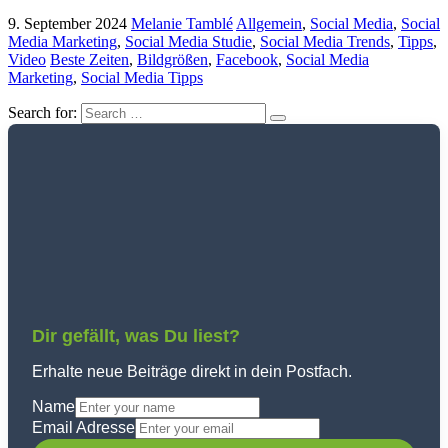
9. September 2024
Melanie Tamblé
Allgemein
,
Social Media
,
Social
Media Marketing
,
Social Media Studie
,
Social Media Trends
,
Tipps
,
Video
Beste Zeiten
,
Bildgrößen
,
Facebook
,
Social Media
Marketing
,
Social Media Tipps
Search for:
Dir gefällt, was Du liest?
Erhalte neue Beiträge direkt in dein Postfach.
Name
Email Adresse