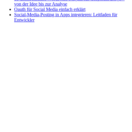
von der Idee bis zur Analyse
Oauth für Social Media einfach erklärt
Social-Media-Posting in Apps integrieren: Leitfaden für
Entwickler