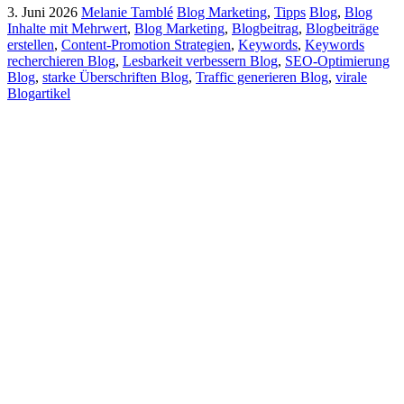
3. Juni 2026
Melanie Tamblé
Blog Marketing
,
Tipps
Blog
,
Blog
Inhalte mit Mehrwert
,
Blog Marketing
,
Blogbeitrag
,
Blogbeiträge
erstellen
,
Content-Promotion Strategien
,
Keywords
,
Keywords
recherchieren Blog
,
Lesbarkeit verbessern Blog
,
SEO-Optimierung
Blog
,
starke Überschriften Blog
,
Traffic generieren Blog
,
virale
Blogartikel