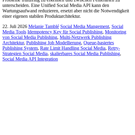
unterscheiden. Eine Unified Social Media API kann den
Wartungsaufwand reduzieren, ersetzt aber nicht die Notwendigkeit
einer eigenen stabilen Produktarchitektur.
22. Juli 2026
Melanie Tamblé
Social Media Mangement
,
Social
Media Tools
Idempotency Key für Social Publishing
,
Monitoring
von Social Media Publishing
,
Multi-Netzwerk Publishing
Architektur
,
Publishing Job Modellierung
,
Queue-basiertes
Publishing System
,
Rate Limit Handling Social Media
,
Retry-
Strategien Social Media
,
skalierbares Social Media Publishing
,
Social Media API Integration