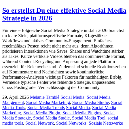
So erstellst Du eine effektive Social Media
Strategie in 2026
Für eine erfolgreiche Social-Media-Strategie im Jahr 2026 brauchst
du klare Ziele, plattformspezifische Formate, KI-gestützte
Workflows und aktives Community-Engagement. Einfaches
regelmäßiges Posten reicht nicht mehr aus, denn Algorithmen
priorisieren Interaktionen wie Saves, Shares und Watchtime stärker
als Likes. Kurze vertikale Videos bleiben das dominierende Format,
während Content-Recycling und Anpassung an jede Plattform
essenziell für Reichweite sind. Zudem sind schnelle Reaktionszeiten
auf Kommentare und Nachrichten sowie kontinuierliche
Performance-Analysen wichtige Faktoren für nachhaltigen Erfolg.
Vermeide typische Fehler wie fehlende Strategie, unpassendes
Cross-Posting oder Vernachlässigung der Community.
29. April 2026
Melanie Tamblé
Social Media
,
Social Media
Mangement
,
Social Media Marketing
,
Social Media Studie
,
Social
Media Tools
,
Social Media Trends
Social Media
,
Social Media
Marketing
,
Social Media Plugin
,
Social Media Plugins
,
Social
Media Strategie
,
Social Media Studie
,
Social Media Tool
,
social
media tools
,
Social Network
,
Social Networks
,
Soziale Netzwerke