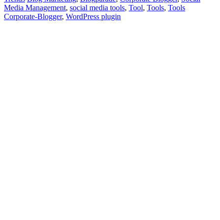
Media Management
,
social media tools
,
Tool
,
Tools
,
Tools
Corporate-Blogger
,
WordPress plugin