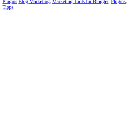
Plugins
Blog Marketing
,
Marketing Tools für Blogger
,
Plugins
,
Tipps