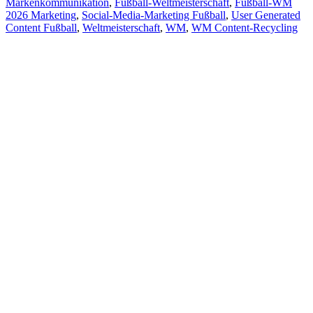
Markenkommunikation
,
Fußball-Weltmeisterschaft
,
Fußball-WM
2026 Marketing
,
Social-Media-Marketing Fußball
,
User Generated
Content Fußball
,
Weltmeisterschaft
,
WM
,
WM Content-Recycling