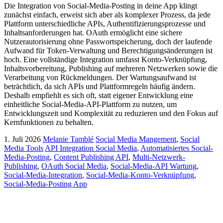
Die Integration von Social-Media-Posting in deine App klingt
zunächst einfach, erweist sich aber als komplexer Prozess, da jede
Plattform unterschiedliche APIs, Authentifizierungsprozesse und
Inhaltsanforderungen hat. OAuth ermöglicht eine sichere
Nutzerautorisierung ohne Passwortspeicherung, doch der laufende
Aufwand für Token-Verwaltung und Berechtigungsänderungen ist
hoch. Eine vollständige Integration umfasst Konto-Verknüpfung,
Inhaltsvorbereitung, Publishing auf mehreren Netzwerken sowie die
Verarbeitung von Rückmeldungen. Der Wartungsaufwand ist
beträchtlich, da sich APIs und Plattformregeln häufig ändern.
Deshalb empfiehlt es sich oft, statt eigener Entwicklung eine
einheitliche Social-Media-API-Plattform zu nutzen, um
Entwicklungszeit und Komplexität zu reduzieren und den Fokus auf
Kernfunktionen zu behalten.
1. Juli 2026
Melanie Tamblé
Social Media Mangement
,
Social
Media Tools
API Integration Social Media
,
Automatisiertes Social-
Media-Posting
,
Content Publishing API
,
Multi-Netzwerk-
Publishing
,
OAuth Social Media
,
Social-Media-API Wartung
,
Social-Media-Integration
,
Social-Media-Konto-Verknüpfung
,
Social-Media-Posting App