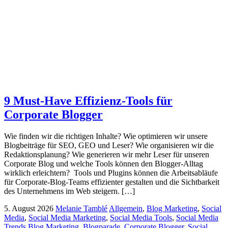
9 Must-Have Effizienz-Tools für
Corporate Blogger
Wie finden wir die richtigen Inhalte? Wie optimieren wir unsere
Blogbeiträge für SEO, GEO und Leser? Wie organisieren wir die
Redaktionsplanung? Wie generieren wir mehr Leser für unseren
Corporate Blog und welche Tools können den Blogger-Alltag
wirklich erleichtern? Tools und Plugins können die Arbeitsabläufe
für Corporate-Blog-Teams effizienter gestalten und die Sichtbarkeit
des Unternehmens im Web steigern. […]
5. August 2026
Melanie Tamblé
Allgemein
,
Blog Marketing
,
Social
Media
,
Social Media Marketing
,
Social Media Tools
,
Social Media
Trends
Blog Marketing
,
Blogparade
,
Corporate Blogger
,
Social