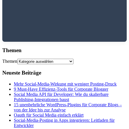
Themen
Themen
Neueste Beiträge
Mehr Social-Media-Wirkung mit weniger Posting-Druck
9 Must-Have Effizienz-Tools für Corporate Blogger
Social Media API für Developer: Wie du skalierbare
Publishing-Integrationen baust
15 unenbehrliche WordPress-Plugins für Corporate Blogs –
von der Idee bis zur Analyse
Oauth für Social Media einfach erklärt
Social-Media-Posting in Apps integrieren: Leitfaden für
Entwickler