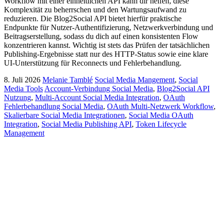
Workflow mit einer einheitlichen API kann dir helfen, diese
Komplexität zu beherrschen und den Wartungsaufwand zu
reduzieren. Die Blog2Social API bietet hierfür praktische
Endpunkte für Nutzer-Authentifizierung, Netzwerkverbindung und
Beitragserstellung, sodass du dich auf einen konsistenten Flow
konzentrieren kannst. Wichtig ist stets das Prüfen der tatsächlichen
Publishing-Ergebnisse statt nur des HTTP-Status sowie eine klare
UI-Unterstützung für Reconnects und Fehlerbehandlung.
8. Juli 2026
Melanie Tamblé
Social Media Mangement
,
Social
Media Tools
Account-Verbindung Social Media
,
Blog2Social API
Nutzung
,
Multi-Account Social Media Integration
,
OAuth
Fehlerbehandlung Social Media
,
OAuth Multi-Netzwerk Workflow
,
Skalierbare Social Media Integrationen
,
Social Media OAuth
Integration
,
Social Media Publishing API
,
Token Lifecycle
Management