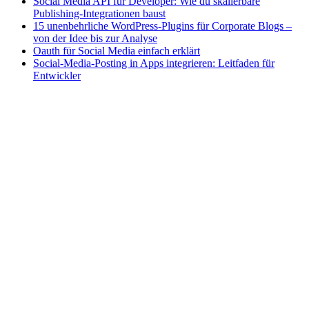
Social Media API für Developer: Wie du skalierbare
Publishing-Integrationen baust
15 unenbehrliche WordPress-Plugins für Corporate Blogs –
von der Idee bis zur Analyse
Oauth für Social Media einfach erklärt
Social-Media-Posting in Apps integrieren: Leitfaden für
Entwickler