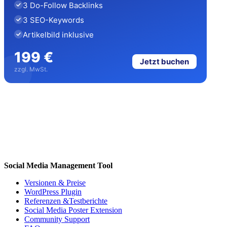
3 Do-Follow Backlinks
3 SEO-Keywords
Artikelbild inklusive
199 €
Jetzt buchen
zzgl. MwSt.
Social Media Management Tool
Versionen & Preise
WordPress Plugin
Referenzen &Testberichte
Social Media Poster Extension
Community Support