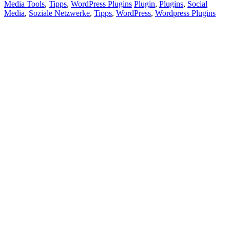
Media Tools
,
Tipps
,
WordPress Plugins
Plugin
,
Plugins
,
Social
Media
,
Soziale Netzwerke
,
Tipps
,
WordPress
,
Wordpress Plugins