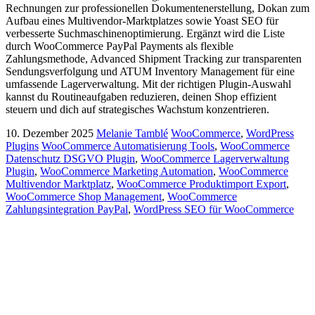
Rechnungen zur professionellen Dokumentenerstellung, Dokan zum
Aufbau eines Multivendor-Marktplatzes sowie Yoast SEO für
verbesserte Suchmaschinenoptimierung. Ergänzt wird die Liste
durch WooCommerce PayPal Payments als flexible
Zahlungsmethode, Advanced Shipment Tracking zur transparenten
Sendungsverfolgung und ATUM Inventory Management für eine
umfassende Lagerverwaltung. Mit der richtigen Plugin-Auswahl
kannst du Routineaufgaben reduzieren, deinen Shop effizient
steuern und dich auf strategisches Wachstum konzentrieren.
10. Dezember 2025
Melanie Tamblé
WooCommerce
,
WordPress
Plugins
WooCommerce Automatisierung Tools
,
WooCommerce
Datenschutz DSGVO Plugin
,
WooCommerce Lagerverwaltung
Plugin
,
WooCommerce Marketing Automation
,
WooCommerce
Multivendor Marktplatz
,
WooCommerce Produktimport Export
,
WooCommerce Shop Management
,
WooCommerce
Zahlungsintegration PayPal
,
WordPress SEO für WooCommerce