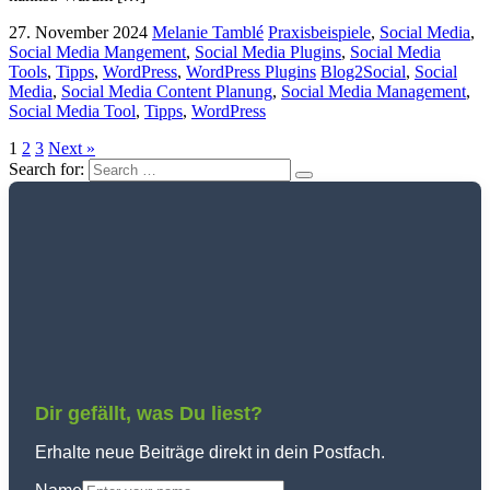
27. November 2024
Melanie Tamblé
Praxisbeispiele
,
Social Media
,
Social Media Mangement
,
Social Media Plugins
,
Social Media
Tools
,
Tipps
,
WordPress
,
WordPress Plugins
Blog2Social
,
Social
Media
,
Social Media Content Planung
,
Social Media Management
,
Social Media Tool
,
Tipps
,
WordPress
1
2
3
Next »
Search for:
Dir gefällt, was Du liest?
Erhalte neue Beiträge direkt in dein Postfach.