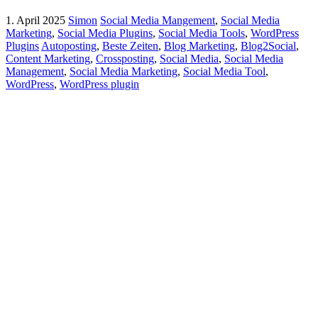
1. April 2025
Simon
Social Media Mangement
,
Social Media
Marketing
,
Social Media Plugins
,
Social Media Tools
,
WordPress
Plugins
Autoposting
,
Beste Zeiten
,
Blog Marketing
,
Blog2Social
,
Content Marketing
,
Crossposting
,
Social Media
,
Social Media
Management
,
Social Media Marketing
,
Social Media Tool
,
WordPress
,
WordPress plugin