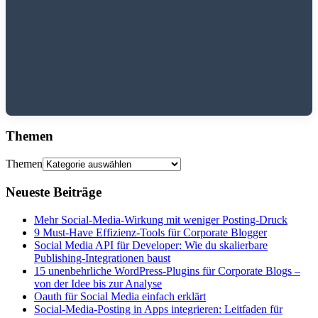
Themen
Themen
Neueste Beiträge
Mehr Social-Media-Wirkung mit weniger Posting-Druck
9 Must-Have Effizienz-Tools für Corporate Blogger
Social Media API für Developer: Wie du skalierbare
Publishing-Integrationen baust
15 unenbehrliche WordPress-Plugins für Corporate Blogs –
von der Idee bis zur Analyse
Oauth für Social Media einfach erklärt
Social-Media-Posting in Apps integrieren: Leitfaden für