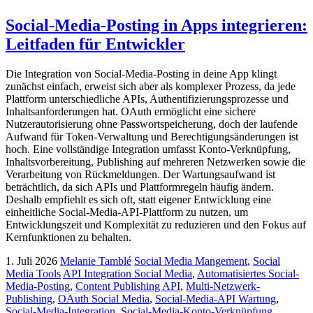
Social-Media-Posting in Apps integrieren:
Leitfaden für Entwickler
Die Integration von Social-Media-Posting in deine App klingt
zunächst einfach, erweist sich aber als komplexer Prozess, da jede
Plattform unterschiedliche APIs, Authentifizierungsprozesse und
Inhaltsanforderungen hat. OAuth ermöglicht eine sichere
Nutzerautorisierung ohne Passwortspeicherung, doch der laufende
Aufwand für Token-Verwaltung und Berechtigungsänderungen ist
hoch. Eine vollständige Integration umfasst Konto-Verknüpfung,
Inhaltsvorbereitung, Publishing auf mehreren Netzwerken sowie die
Verarbeitung von Rückmeldungen. Der Wartungsaufwand ist
beträchtlich, da sich APIs und Plattformregeln häufig ändern.
Deshalb empfiehlt es sich oft, statt eigener Entwicklung eine
einheitliche Social-Media-API-Plattform zu nutzen, um
Entwicklungszeit und Komplexität zu reduzieren und den Fokus auf
Kernfunktionen zu behalten.
1. Juli 2026
Melanie Tamblé
Social Media Mangement
,
Social
Media Tools
API Integration Social Media
,
Automatisiertes Social-
Media-Posting
,
Content Publishing API
,
Multi-Netzwerk-
Publishing
,
OAuth Social Media
,
Social-Media-API Wartung
,
Social-Media-Integration
,
Social-Media-Konto-Verknüpfung
,