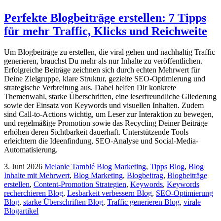
Perfekte Blogbeiträge erstellen: 7 Tipps
für mehr Traffic, Klicks und Reichweite
Um Blogbeiträge zu erstellen, die viral gehen und nachhaltig Traffic
generieren, brauchst Du mehr als nur Inhalte zu veröffentlichen.
Erfolgreiche Beiträge zeichnen sich durch echten Mehrwert für
Deine Zielgruppe, klare Struktur, gezielte SEO-Optimierung und
strategische Verbreitung aus. Dabei helfen Dir konkrete
Themenwahl, starke Überschriften, eine leserfreundliche Gliederung
sowie der Einsatz von Keywords und visuellen Inhalten. Zudem
sind Call-to-Actions wichtig, um Leser zur Interaktion zu bewegen,
und regelmäßige Promotion sowie das Recycling Deiner Beiträge
erhöhen deren Sichtbarkeit dauerhaft. Unterstützende Tools
erleichtern die Ideenfindung, SEO-Analyse und Social-Media-
Automatisierung.
3. Juni 2026
Melanie Tamblé
Blog Marketing
,
Tipps
Blog
,
Blog
Inhalte mit Mehrwert
,
Blog Marketing
,
Blogbeitrag
,
Blogbeiträge
erstellen
,
Content-Promotion Strategien
,
Keywords
,
Keywords
recherchieren Blog
,
Lesbarkeit verbessern Blog
,
SEO-Optimierung
Blog
,
starke Überschriften Blog
,
Traffic generieren Blog
,
virale
Blogartikel