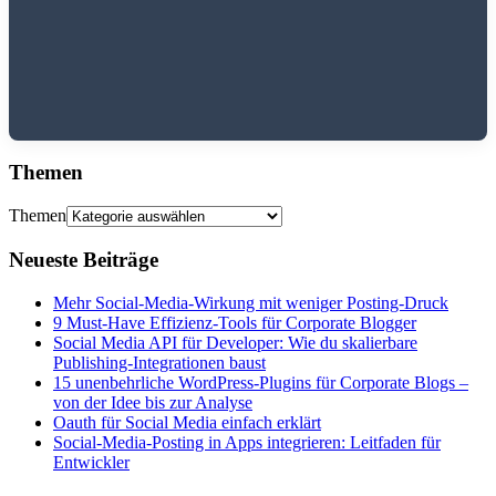
Themen
Themen
Neueste Beiträge
Mehr Social-Media-Wirkung mit weniger Posting-Druck
9 Must-Have Effizienz-Tools für Corporate Blogger
Social Media API für Developer: Wie du skalierbare
Publishing-Integrationen baust
15 unenbehrliche WordPress-Plugins für Corporate Blogs –
von der Idee bis zur Analyse
Oauth für Social Media einfach erklärt
Social-Media-Posting in Apps integrieren: Leitfaden für
Entwickler