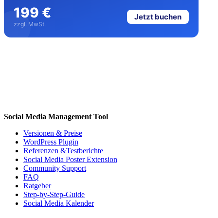
199 €
Jetzt buchen
zzgl. MwSt.
Social Media Management Tool
Versionen & Preise
WordPress Plugin
Referenzen &Testberichte
Social Media Poster Extension
Community Support
FAQ
Ratgeber
Step-by-Step-Guide
Social Media Kalender