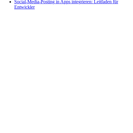
Social-Media-Posting in Apps integrieren: Leitfaden für
Entwickler