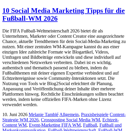
10 Social Media Marketing Tipps für die
Fußball-WM 2026
Die FIFA Fußball-Weltmeisterschaft 2026 bietet dir als
Unternehmen, Marketer oder Content Creator eine ausgezeichnete
Chance, aktuelle Trendthemen für dein Social-Media-Marketing zu
nutzen. Mit einer zentralen WM-Kampagne kannst du aus einer
einzigen Idee zahlreiche Formate wie Blogartikel, Videos,
Umfragen und Bildbeiträge entwickeln und diese individuell auf
verschiedenen Netzwerken verbreiten. Dabei ist es wichtig,
authentisch und thematisch passend zu bleiben, indem du
Fußballthemen mit deiner eigenen Expertise verbindest und auf
Echtzeitereignisse sowie Community-Interaktionen setzt. Die
Nutzung von Tools wie Blog2Social erleichtert dir Planung,
Anpassung und Veröffentlichung deiner Inhalte über mehrere
Plattformen hinweg. Rechtliche Einschränkungen sollten beachtet
werden, indem keine offiziellen FIFA-Marken ohne Lizenz
verwendet werden.
10. Juni 2026
Melanie Tamblé
Allgemein
,
Praxisbeispiele
Content-
Strategie WM 2026
,
Crossposting Social Media WM
,
Echtzeit-
Content WM
,
Event-Marketing FIFA WM
,
Fußball
,
Fußball und
Markenkommunikation
,
Fußball-Weltmeisterschaft
,
Fußball-WM