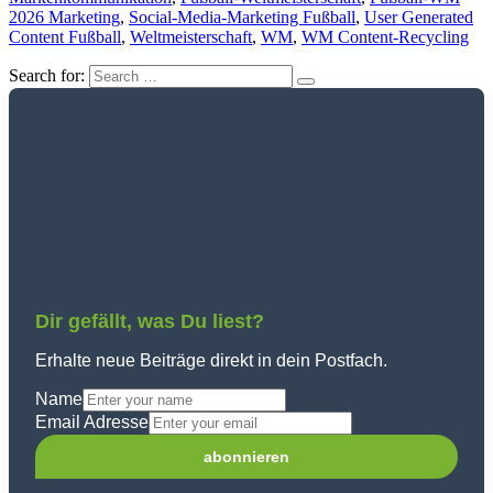
2026 Marketing
,
Social-Media-Marketing Fußball
,
User Generated
Content Fußball
,
Weltmeisterschaft
,
WM
,
WM Content-Recycling
Search for:
Dir gefällt, was Du liest?
Erhalte neue Beiträge direkt in dein Postfach.
Name
Email Adresse