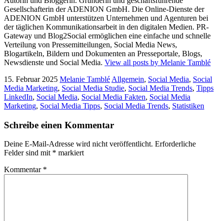
Autorin und Bloggerin. Gründerin und geschäftsführende
Gesellschafterin der ADENION GmbH. Die Online-Dienste der
ADENION GmbH unterstützen Unternehmen und Agenturen bei
der täglichen Kommunikationsarbeit in den digitalen Medien. PR-
Gateway und Blog2Social ermöglichen eine einfache und schnelle
Verteilung von Pressemitteilungen, Social Media News,
Blogartikeln, Bildern und Dokumenten an Presseportale, Blogs,
Newsdienste und Social Media.
View all posts by Melanie Tamblé
15. Februar 2025
Melanie Tamblé
Allgemein
,
Social Media
,
Social
Media Marketing
,
Social Media Studie
,
Social Media Trends
,
Tipps
LinkedIn
,
Social Media
,
Social Media Fakten
,
Social Media
Marketing
,
Social Media Tipps
,
Social Media Trends
,
Statistiken
Schreibe einen Kommentar
Deine E-Mail-Adresse wird nicht veröffentlicht.
Erforderliche
Felder sind mit
*
markiert
Kommentar
*