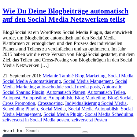
Wie Du Deine Blogbeiträge automatisch
auf den Social Media Netzwerken teilst
Blog2Social ist ein WordPress-Social-Media-Plugin, das entwickelt
wurde, um Blogbeiträge automatisch auf den Social Media
Plattformen zu ermöglichen und den Prozess des individuellen
Planens und Teilens zu vereinfachen und zu optimieren. Im Jahr
2015 haben wir die erste Version von Blog2Social gestartet, mit dem
Ziel, das Teilen und Cross-Posting von Blogbeiträgen in den Social
Media Netzwerken […]
21. September 2016
Melanie Tamblé
Blog Marketing
,
Social Media
,
Social Media Automatisierung
,
Social Media Mangement
,
Social
Media Marketing
auto-schedule social media posts
,
Automatic
Social Sharing Plugin
,
Automatisch Planen
,
Automatisch Teilen
,
Autopost
,
Autoposting
,
Autopublish
,
Blog Marketing
,
Blog2Social
,
Cross-Promotion
,
Crossposting
,
Individualisierung Social Media
,
Scheduling Plugin
,
Social Media
,
Social Media Autopublish
,
Social
Media Management
,
Social Media Plugin
,
Social Media Scheduling
,
zeitversetzt in Social Media posten
,
zeitversetzt Posten
Search for: