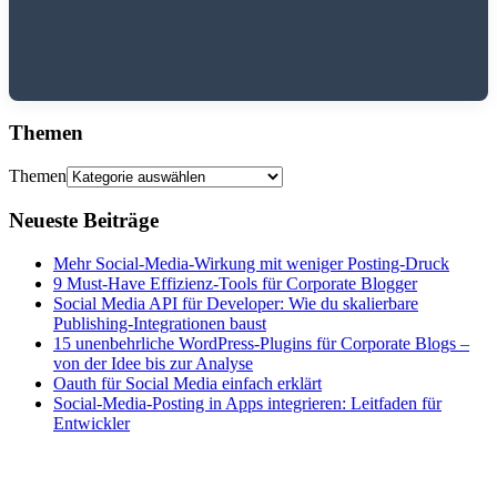
Themen
Themen
Neueste Beiträge
Mehr Social-Media-Wirkung mit weniger Posting-Druck
9 Must-Have Effizienz-Tools für Corporate Blogger
Social Media API für Developer: Wie du skalierbare
Publishing-Integrationen baust
15 unenbehrliche WordPress-Plugins für Corporate Blogs –
von der Idee bis zur Analyse
Oauth für Social Media einfach erklärt
Social-Media-Posting in Apps integrieren: Leitfaden für
Entwickler