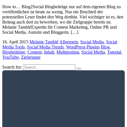
How to… Blog2Social Blogbeiträge nur auf dem eigenen Blog zu
veröffentlichen ist heute zu wenig. Nur ein Bruchteil der
potenziellen Leser findet den Weg dorthin. Viel wichtiger ist es, den
Beitrag auch dort zu bewerben, wo die Zielgruppe bereits ist.
Melanie TambléExpertin für Content Marketing, Online PR und
Social Media. Autorin und Bloggerin. […]
16. April 2015
Melanie Tamblé
Allgemein
,
Social Media
,
Social
Media Tools
,
Social Media Trends
,
WordPress Plugins
Blog
,
Blogbeiträge
,
Content
,
Inhalt
,
Multiposting
,
Social Media
,
Tutorial
,
YouTube
,
Zielgruppe
Search for: