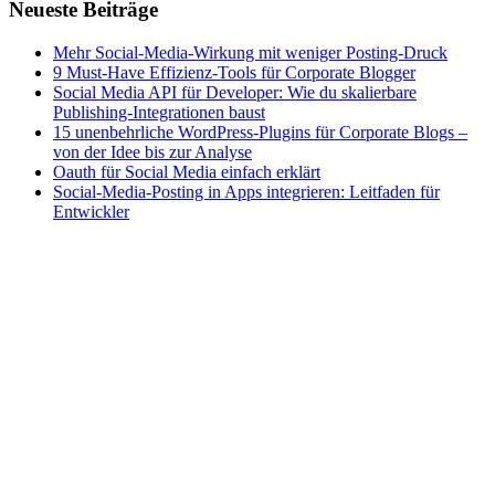
Neueste Beiträge
Mehr Social-Media-Wirkung mit weniger Posting-Druck
9 Must-Have Effizienz-Tools für Corporate Blogger
Social Media API für Developer: Wie du skalierbare
Publishing-Integrationen baust
15 unenbehrliche WordPress-Plugins für Corporate Blogs –
von der Idee bis zur Analyse
Oauth für Social Media einfach erklärt
Social-Media-Posting in Apps integrieren: Leitfaden für
Entwickler