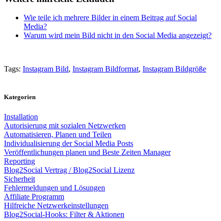
Wie teile ich mehrere Bilder in einem Beitrag auf Social
Media?
Warum wird mein Bild nicht in den Social Media angezeigt?
Tags:
Instagram Bild
,
Instagram Bildformat
,
Instagram Bildgröße
Kategorien
Installation
Autorisierung mit sozialen Netzwerken
Automatisieren, Planen und Teilen
Individualisierung der Social Media Posts
Veröffentlichungen planen und Beste Zeiten Manager
Reporting
Blog2Social Vertrag / Blog2Social Lizenz
Sicherheit
Fehlermeldungen und Lösungen
Affiliate Programm
Hilfreiche Netzwerkeinstellungen
Blog2Social-Hooks: Filter & Aktionen