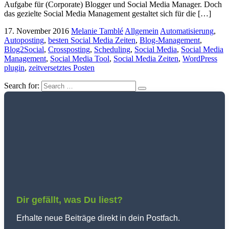
Aufgabe für (Corporate) Blogger und Social Media Manager. Doch
das gezielte Social Media Management gestaltet sich für die […]
17. November 2016
Melanie Tamblé
Allgemein
Automatisierung
,
Autoposting
,
besten Social Media Zeiten
,
Blog-Management
,
Blog2Social
,
Crossposting
,
Scheduling
,
Social Media
,
Social Media
Management
,
Social Media Tool
,
Social Media Zeiten
,
WordPress
plugin
,
zeitversetztes Posten
Search for:
Dir gefällt, was Du liest?
Erhalte neue Beiträge direkt in dein Postfach.