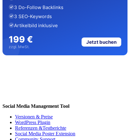
3 Do-Follow Backlinks
3 SEO-Keywords
Artikelbild inklusive
199 €
Jetzt buchen
zzgl. MwSt.
Social Media Management Tool
Versionen & Preise
WordPress Plugin
Referenzen &Testberichte
Social Media Poster Extension
Community Support