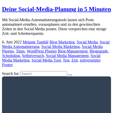
Deine Social-Media-Planung in 5 Minuten
Mit Social-Media-Automatisierungstools lassen sich Posts
automatisiert erstellen, vorausplanen und zu den gewünschten
Zeiten in den Social Media posten. Diese versprechen eine riesige
Zeit- und Arbeitsersparnis.
6. Juni 2022
Melanie Tamblé
Blog Marketing
,
Social Media
,
Social
Media Automatisierung
,
Social Media Marketing
,
Social Media
Plugins
,
Tipps
,
WordPress Plugins
Blog-Management
,
Blogparade
,
Scheduling
,
Selbstversuch
,
Social Media Management
,
Social
Media Marketing
,
Social Media Tool
,
Test
,
Zeit
,
zeitversetztes
Posten
Search for: