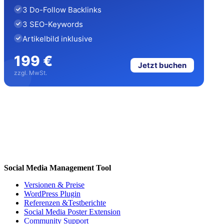
3 Do-Follow Backlinks
3 SEO-Keywords
Artikelbild inklusive
199 €
Jetzt buchen
zzgl. MwSt.
Social Media Management Tool
Versionen & Preise
WordPress Plugin
Referenzen &Testberichte
Social Media Poster Extension
Community Support