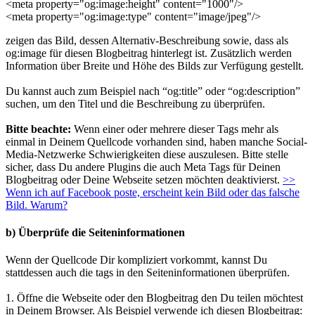
<meta property="og:image:height" content="1000"/>
<meta property="og:image:type" content="image/jpeg"/>
zeigen das Bild, dessen Alternativ-Beschreibung sowie, dass als
og:image für diesen Blogbeitrag hinterlegt ist. Zusätzlich werden
Information über Breite und Höhe des Bilds zur Verfügung gestellt.
Du kannst auch zum Beispiel nach “og:title” oder “og:description”
suchen, um den Titel und die Beschreibung zu überprüfen.
Bitte beachte:
Wenn einer oder mehrere dieser Tags mehr als
einmal in Deinem Quellcode vorhanden sind, haben manche Social-
Media-Netzwerke Schwierigkeiten diese auszulesen. Bitte stelle
sicher, dass Du andere Plugins die auch Meta Tags für Deinen
Blogbeitrag oder Deine Webseite setzen möchten deaktivierst.
>>
Wenn ich auf Facebook poste, erscheint kein Bild oder das falsche
Bild. Warum?
b) Überprüfe die Seiteninformationen
Wenn der Quellcode Dir kompliziert vorkommt, kannst Du
stattdessen auch die tags in den Seiteninformationen überprüfen.
1. Öffne die Webseite oder den Blogbeitrag den Du teilen möchtest
in Deinem Browser. Als Beispiel verwende ich diesen Blogbeitrag: