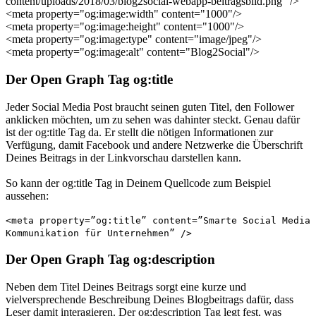
content/uploads/2018/03/blog2social-webapp-beitragsbild.png" />
<meta property="og:image:width" content="1000"/>
<meta property="og:image:height" content="1000"/>
<meta property="og:image:type" content="image/jpeg"/>
<meta property="og:image:alt" content="Blog2Social"/>
Der Open Graph Tag og:title
Jeder Social Media Post braucht seinen guten Titel, den Follower
anklicken möchten, um zu sehen was dahinter steckt. Genau dafür
ist der og:title Tag da. Er stellt die nötigen Informationen zur
Verfügung, damit Facebook und andere Netzwerke die Überschrift
Deines Beitrags in der Linkvorschau darstellen kann.
So kann der og:title Tag in Deinem Quellcode zum Beispiel
aussehen:
<meta property=”og:title” content=”
Smarte Social Media
Kommunikation für Unternehmen
” />
Der Open Graph Tag og:description
Neben dem Titel Deines Beitrags sorgt eine kurze und
vielversprechende Beschreibung Deines Blogbeitrags dafür, dass
Leser damit interagieren. Der og:description Tag legt fest, was