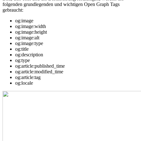
folgenden grundlegenden und wichtigen Open Graph Tags
gebraucht:
og:image
og:image:width
og:image:height
og:image:alt
og:image:type
og:title
og:description
og:type
og:article:published_time
og:article:modified_time
og:article:tag
og:locale