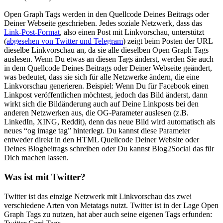
Open Graph Tags werden in den Quellcode Deines Beitrags oder
Deiner Webseite geschrieben. Jedes soziale Netzwerk, dass das
Link-Post-Format
, also einen Post mit Linkvorschau, unterstützt
(
abgesehen von Twitter und Telegram
) zeigt beim Posten der URL
dieselbe Linkvorschau an, da sie alle dieselben Open Graph Tags
auslesen. Wenn Du etwas an diesen Tags änderst, werden Sie auch
in dem Quellcode Deines Beitrags oder Deiner Webseite geändert,
was bedeutet, dass sie sich für alle Netzwerke ändern, die eine
Linkvorschau generieren. Beispiel: Wenn Du für Facebook einen
Linkpost veröffentlichen möchtest, jedoch das Bild änderst, dann
wirkt sich die Bildänderung auch auf Deine Linkposts bei den
anderen Netzwerken aus, die OG-Parameter auslesen (z.B.
LinkedIn, XING, Reddit), denn das neue Bild wird automatisch als
neues “og image tag” hinterlegt. Du kannst diese Parameter
entweder direkt in den HTML Quellcode Deiner Website oder
Deines Blogbeitrags schreiben oder Du kannst Blog2Social das für
Dich machen lassen.
Was ist mit Twitter?
Twitter ist das einzige Netzwerk mit Linkvorschau das zwei
verschiedene Arten von Metatags nutzt. Twitter ist in der Lage Open
Graph Tags zu nutzen, hat aber auch seine eigenen Tags erfunden: