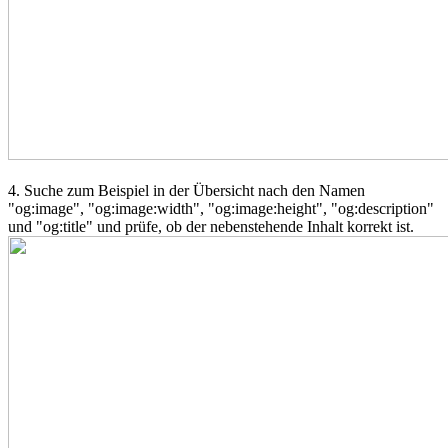
4. Suche zum Beispiel in der Übersicht nach den Namen
"og:image", "og:image:width", "og:image:height", "og:description"
und "og:title" und prüfe, ob der nebenstehende Inhalt korrekt ist.