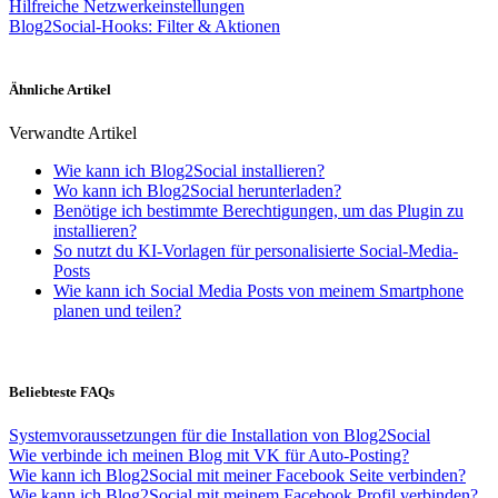
Hilfreiche Netzwerkeinstellungen
Blog2Social-Hooks: Filter & Aktionen
Ähnliche Artikel
Verwandte Artikel
Wie kann ich Blog2Social installieren?
Wo kann ich Blog2Social herunterladen?
Benötige ich bestimmte Berechtigungen, um das Plugin zu
installieren?
So nutzt du KI-Vorlagen für personalisierte Social-Media-
Posts
Wie kann ich Social Media Posts von meinem Smartphone
planen und teilen?
Beliebteste FAQs
Systemvoraussetzungen für die Installation von Blog2Social
Wie verbinde ich meinen Blog mit VK für Auto-Posting?
Wie kann ich Blog2Social mit meiner Facebook Seite verbinden?
Wie kann ich Blog2Social mit meinem Facebook Profil verbinden?