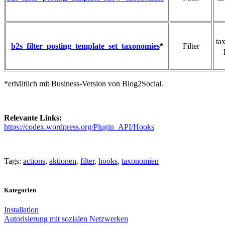
ta
b2s_filter_posting_template_set_taxonomies
*
Filter
*erhältlich mit Business-Version von Blog2Social.
Relevante Links:
https://codex.wordpress.org/Plugin_API/Hooks
Tags:
actions
,
aktionen
,
filter
,
hooks
,
taxonomien
Kategorien
Installation
Autorisierung mit sozialen Netzwerken