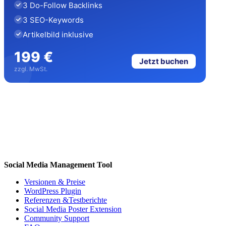
3 Do-Follow Backlinks
3 SEO-Keywords
Artikelbild inklusive
199 €
Jetzt buchen
zzgl. MwSt.
Social Media Management Tool
Versionen & Preise
WordPress Plugin
Referenzen &Testberichte
Social Media Poster Extension
Community Support