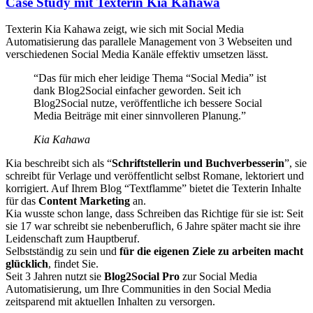
Case Study mit Texterin Kia Kahawa
Texterin Kia Kahawa zeigt, wie sich mit Social Media
Automatisierung das parallele Management von 3 Webseiten und
verschiedenen Social Media Kanäle effektiv umsetzen lässt.
“Das für mich eher leidige Thema “Social Media” ist
dank Blog2Social einfacher geworden. Seit ich
Blog2Social nutze, veröffentliche ich bessere Social
Media Beiträge mit einer sinnvolleren Planung.”
Kia Kahawa
Kia beschreibt sich als “
Schriftstellerin und Buchverbesserin
”, sie
schreibt für Verlage und veröffentlicht selbst Romane, lektoriert und
korrigiert. Auf Ihrem Blog “Textflamme” bietet die Texterin Inhalte
für das
Content Marketing
an.
Kia wusste schon lange, dass Schreiben das Richtige für sie ist: Seit
sie 17 war schreibt sie nebenberuflich, 6 Jahre später macht sie ihre
Leidenschaft zum Hauptberuf.
Selbstständig zu sein und
für die eigenen Ziele zu arbeiten macht
glücklich
, findet Sie.
Seit 3 Jahren nutzt sie
Blog2Social Pro
zur Social Media
Automatisierung, um Ihre Communities in den Social Media
zeitsparend mit aktuellen Inhalten zu versorgen.