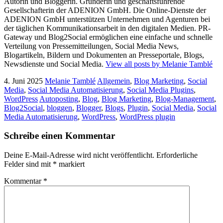
Autorin und Bloggerin. Gründerin und geschäftsführende
Gesellschafterin der ADENION GmbH. Die Online-Dienste der
ADENION GmbH unterstützen Unternehmen und Agenturen bei
der täglichen Kommunikationsarbeit in den digitalen Medien. PR-
Gateway und Blog2Social ermöglichen eine einfache und schnelle
Verteilung von Pressemitteilungen, Social Media News,
Blogartikeln, Bildern und Dokumenten an Presseportale, Blogs,
Newsdienste und Social Media.
View all posts by Melanie Tamblé
4. Juni 2025
Melanie Tamblé
Allgemein
,
Blog Marketing
,
Social
Media
,
Social Media Automatisierung
,
Social Media Plugins
,
WordPress
Autoposting
,
Blog
,
Blog Marketing
,
Blog-Management
,
Blog2Social
,
bloggen
,
Blogger
,
Blogs
,
Plugin
,
Social Media
,
Social
Media Automatisierung
,
WordPress
,
WordPress plugin
Schreibe einen Kommentar
Deine E-Mail-Adresse wird nicht veröffentlicht.
Erforderliche
Felder sind mit
*
markiert
Kommentar
*