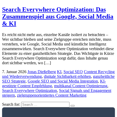
Search Everywhere Optimization: Das
Zusammenspiel aus Google, Social Media
& KI
Es reicht nicht mehr aus, einzelne Kanäle isoliert zu betrachten –
Wer sichtbar bleiben und seine Zielgruppe erreichen möchte, muss
verstehen, wie Google, Social Media und künstliche Intelligenz
zusammenwirken. Search Everywhere Optimization verbindet diese
Elemente zu einer ganzheitlichen Strategie. Das Wichtigste in Kürze
Search Everywhere Optimization sorgt dafür, dass Inhalte genau
dort sichtbar werden, wo […]
7. Januar 2026
Jonas Dießelberg
KI
,
Social SEO
Content Recycling
und Wiederverwendung
,
digitale Sichtbarkeit erhöhen
,
ganzheitliche
SEO Strategie
,
Google SEO und Social Media Integration
,
KI-
gestützte Content Empfehlung
,
multikanal Content Optimierung
,
Search Everywhere Optimization
,
Social Signals und Engagement
steigern
,
zielgruppenorientiertes Content Marketing
Search for: