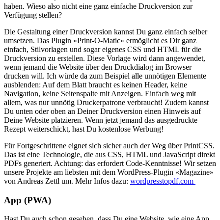
haben. Wieso also nicht eine ganz einfache Druckversion zur
Verfügung stellen?
Die Gestaltung einer Druckversion kannst Du ganz einfach selber
umsetzen. Das Plugin «Print-O-Matic» ermöglicht es Dir ganz
einfach, Stilvorlagen und sogar eigenes CSS und HTML für die
Druckversion zu erstellen. Diese Vorlage wird dann angewendet,
wenn jemand die Website über den Druckdialog im Browser
drucken will. Ich würde da zum Beispiel alle unnötigen Elemente
ausblenden: Auf dem Blatt braucht es keinen Header, keine
Navigation, keine Seitenspalte mit Anzeigen. Einfach weg mit
allem, was nur unnötig Druckerpatrone verbraucht! Zudem kannst
Du unten oder oben an Deiner Druckversion einen Hinweis auf
Deine Website platzieren. Wenn jetzt jemand das ausgedruckte
Rezept weiterschickt, hast Du kostenlose Werbung!
Für Fortgeschrittene eignet sich sicher auch der Weg über PrintCSS.
Das ist eine Technologie, die aus CSS, HTML und JavaScript direkt
PDFs generiert. Achtung: das erfordert Code-Kenntnisse! Wir setzen
unsere Projekte am liebsten mit dem WordPress-Plugin «Magazine»
von Andreas Zettl um. Mehr Infos dazu:
wordpresstopdf.com
App (PWA)
Hast Du auch schon gesehen, dass Du eine Website, wie eine App