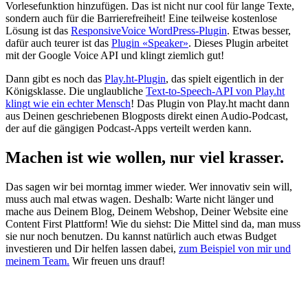
Vorlesefunktion hinzufügen. Das ist nicht nur cool für lange Texte,
sondern auch für die Barrierefreiheit! Eine teilweise kostenlose
Lösung ist das
ResponsiveVoice WordPress-Plugin
. Etwas besser,
dafür auch teurer ist das
Plugin «Speaker»
. Dieses Plugin arbeitet
mit der Google Voice API und klingt ziemlich gut!
Dann gibt es noch das
Play.ht-Plugin
, das spielt eigentlich in der
Königsklasse. Die unglaubliche
Text-to-Speech-API von Play.ht
klingt wie ein echter Mensch
! Das Plugin von Play.ht macht dann
aus Deinen geschriebenen Blogposts direkt einen Audio-Podcast,
der auf die gängigen Podcast-Apps verteilt werden kann.
Machen ist wie wollen, nur viel krasser.
Das sagen wir bei morntag immer wieder. Wer innovativ sein will,
muss auch mal etwas wagen. Deshalb: Warte nicht länger und
mache aus Deinem Blog, Deinem Webshop, Deiner Website eine
Content First Plattform! Wie du siehst: Die Mittel sind da, man muss
sie nur noch benutzen. Du kannst natürlich auch etwas Budget
investieren und Dir helfen lassen dabei,
zum Beispiel von mir und
meinem Team.
Wir freuen uns drauf!