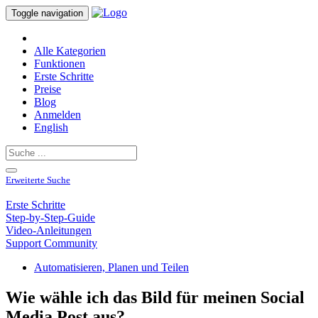
Toggle navigation
Alle Kategorien
Funktionen
Erste Schritte
Preise
Blog
Anmelden
English
Erweiterte Suche
Erste Schritte
Step-by-Step-Guide
Video-Anleitungen
Support Community
Automatisieren, Planen und Teilen
Wie wähle ich das Bild für meinen Social
Media Post aus?