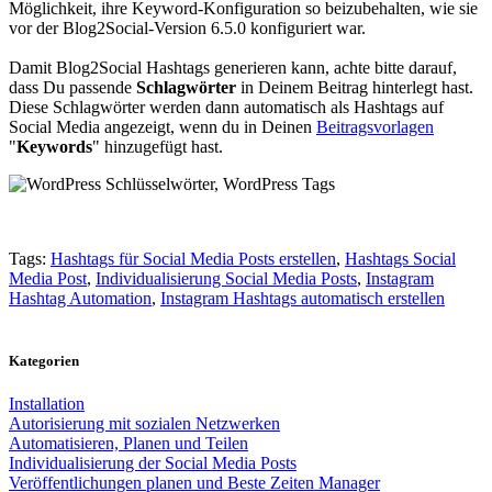
Möglichkeit, ihre Keyword-Konfiguration so beizubehalten, wie sie
vor der Blog2Social-Version 6.5.0 konfiguriert war.
Damit Blog2Social Hashtags generieren kann, achte bitte darauf,
dass Du passende
Schlagwörter
in Deinem Beitrag hinterlegt hast.
Diese Schlagwörter werden dann automatisch als Hashtags auf
Social Media angezeigt, wenn du in Deinen
Beitragsvorlagen
"
Keywords
" hinzugefügt hast.
Tags:
Hashtags für Social Media Posts erstellen
,
Hashtags Social
Media Post
,
Individualisierung Social Media Posts
,
Instagram
Hashtag Automation
,
Instagram Hashtags automatisch erstellen
Kategorien
Installation
Autorisierung mit sozialen Netzwerken
Automatisieren, Planen und Teilen
Individualisierung der Social Media Posts
Veröffentlichungen planen und Beste Zeiten Manager