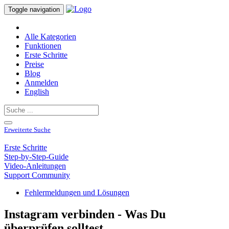
Toggle navigation
Alle Kategorien
Funktionen
Erste Schritte
Preise
Blog
Anmelden
English
Erweiterte Suche
Erste Schritte
Step-by-Step-Guide
Video-Anleitungen
Support Community
Fehlermeldungen und Lösungen
Instagram verbinden - Was Du
überprüfen solltest