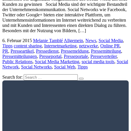
Kunden zu gewinnen Social Media sind der wichtigste Bestandteil
der Unternehmenskommunikation. Social Networks wie Facebook,
Twitter oder Google+ bieten eine interaktive Plattform, um
Unternehmensinformationen im Internet weitreichend zu verbreiten
und mit Kunden und Interessenten einen direkten Dialog zu führen.
Besonders mit der Nutzung von Bildern, […]
6. Februar 2015
Melanie Tamblé
Allgemein
,
News
,
Social Media
,
Tipps
content sharing
,
Internetmarketing
,
netzwerke
,
Online PR
,
PR
,
Presseartikel
,
Pressedienst
,
Pressemeldung
,
Pressemitteilung
,
Pressemitteilungen
,
Presseportal
,
Presseportale
,
Presseverteiler
,
Public Relations
,
Social Media Marketing
,
social media tools
,
Social
Network
,
Social Networks
,
Social Web
,
Tipps
Search for: