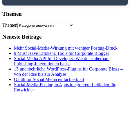
Themen
Themen
Neueste Beiträge
Mehr Social-Media-Wirkung mit weniger Posting-Druck
9 Must-Have Effizienz-Tools für Corporate Blogger
Social Media API für Developer: Wie du skalierbare
Publishing-Integrationen baust
15 unenbehrliche WordPress-Plugins für Corporate Blogs –
von der Idee bis zur Analyse
Oauth für Social Media einfach erklärt
Social-Media-Posting in Apps integrieren: Leitfaden für
Entwickler