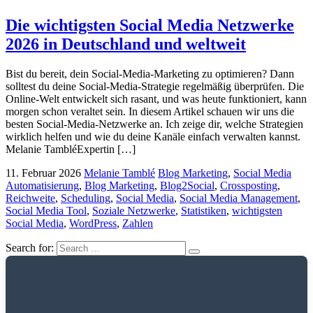
Die wichtigsten Social Media Netzwerke
2026 in Deutschland und weltweit
Bist du bereit, dein Social-Media-Marketing zu optimieren? Dann
solltest du deine Social-Media-Strategie regelmäßig überprüfen. Die
Online-Welt entwickelt sich rasant, und was heute funktioniert, kann
morgen schon veraltet sein. In diesem Artikel schauen wir uns die
besten Social-Media-Netzwerke an. Ich zeige dir, welche Strategien
wirklich helfen und wie du deine Kanäle einfach verwalten kannst.
Melanie TambléExpertin […]
11. Februar 2026
Melanie Tamblé
Blog Marketing
,
Social Media
Automatisierung
,
Blog Marketing
,
Blog2Social
,
Crossposting
,
Reichweite
,
Scheduling
,
Social Media
,
Social Media Management
,
Social Media Tool
,
Soziale Netzwerke
,
Statistiken
,
wichtigsten
Social Media
,
WordPress
,
Zahlen
Search for: