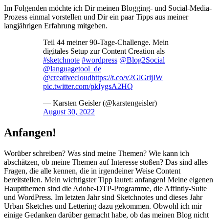
Im Folgenden möchte ich Dir meinen Blogging- und Social-Media-
Prozess einmal vorstellen und Dir ein paar Tipps aus meiner
langjährigen Erfahrung mitgeben.
Teil 44 meiner 90-Tage-Challenge. Mein
digitales Setup zur Content Creation als
#sketchnote
#wordpress
@Blog2Social
@languagetool_de
@creativecloud
https://t.co/v2GlGrijIW
pic.twitter.com/pkIygsA2HQ
— Karsten Geisler (@karstengeisler)
August 30, 2022
Anfangen!
Worüber schreiben? Was sind meine Themen? Wie kann ich
abschätzen, ob meine Themen auf Interesse stoßen? Das sind alles
Fragen, die alle kennen, die in irgendeiner Weise Content
bereitstellen. Mein wichtigster Tipp lautet: anfangen! Meine eigenen
Hauptthemen sind die Adobe-DTP-Programme, die Affintiy-Suite
und WordPress. Im letzten Jahr sind Sketchnotes und dieses Jahr
Urban Sketches und Lettering dazu gekommen. Obwohl ich mir
einige Gedanken darüber gemacht habe, ob das meinen Blog nicht