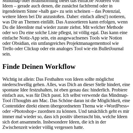
Mindmap oder Brainstorming bietet das einfache Notieren von
Ideen – gerade auch denen, die zunächst fachfremd oder in
irgendeinem Sinne »halb gar« zu sein scheinen – das Potenzial,
weitere Ideen bei Dir anzustoßen. Daher: einfach alles(!) notieren,
was Dir an Themen einfällt. Das Aussortieren kann erfolgen, wenn
Du die Ideenliste mal wieder zurate ziehst. Mit welcher Methode
oder wo Du eine solche Liste pflegst, ist völlig egal. Das kann eine
einfache Notiz-App sein, ein ausgewachsenes Tools wie Notion
oder Obsidian, ein umfangreiches Projektmanagementtool wie
Trello oder Clickup oder ein analoges Tool wie ein BulletJournal
sein.
Finde Deinen Workflow
Wichtig ist allein: Das Festhalten von Ideen sollte möglichst
niederschwellig gehen. Alles, was Dich an dieser Stelle hindert, eine
spontane Idee festzuhalten, ist eben genau das: hinderlich. Probiere
einfach aus, was für Dich passt. Ich selbst verwende das Mindmap-
Tool iThoughts am Mac. Das Schöne daran ist die Möglichkeit, eine
Contentidee direkt einem übergeordnetem Thema wie »WordPress«
oder »Photoshop« zuordnen zu können. Und tatsächlich geht es mir
immer mal wieder so, dass ich positiv überrascht bin, welche Ideen
sich dort ansammeln. Insbesondere Ideen, die ich in der
Zwischenzeit wieder völlig vergessen hatte.