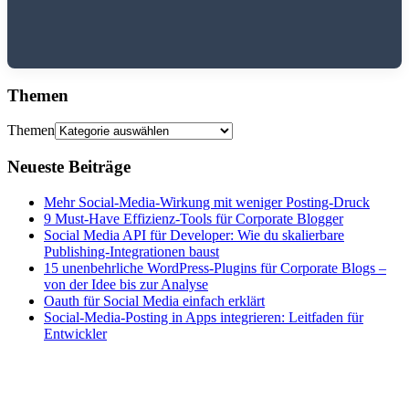
Themen
Themen
Neueste Beiträge
Mehr Social-Media-Wirkung mit weniger Posting-Druck
9 Must-Have Effizienz-Tools für Corporate Blogger
Social Media API für Developer: Wie du skalierbare
Publishing-Integrationen baust
15 unenbehrliche WordPress-Plugins für Corporate Blogs –
von der Idee bis zur Analyse
Oauth für Social Media einfach erklärt
Social-Media-Posting in Apps integrieren: Leitfaden für
Entwickler